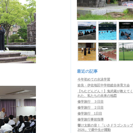
最近の記事
今年初めての水泳学習
姶良・伊佐地区中学校総合体育大会
【ちむどんどん！】鬼武蔵が教えてく
れた、私たちの未来の地図
修学旅行 ３日目
修学旅行 ２日目
修学旅行 1日目
修学旅行事前指導
響け太鼓の音！「いさドラゴンカップ
2026」で菱中生が躍動