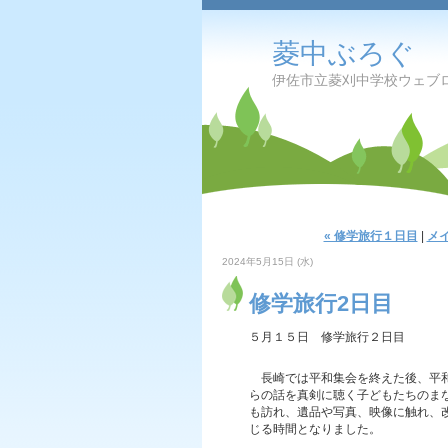
菱中ぶろぐ
伊佐市立菱刈中学校ウェブ
« 修学旅行１日目
|
メ
2024年5月15日 (水)
修学旅行2日目
５月１５日 修学旅行２日目
長崎では平和集会を終えた後、平和
らの話を真剣に聴く子どもたちのま
も訪れ、遺品や写真、映像に触れ、
じる時間となりました。