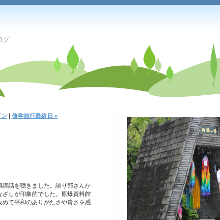
ログ
イン
|
修学旅行最終日 »
講話を聴きました。語り部さんか
なざしが印象的でした。原爆資料館
改めて平和のありがたさや貴さを感