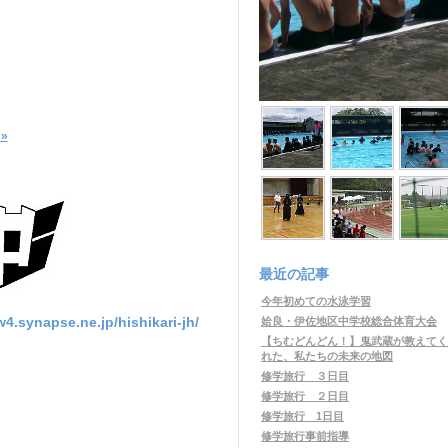
»
最近の記事
今年初めての水泳学習
apse.ne.jp/hishikari-jh/
姶良・伊佐地区中学校総合体育大会
【ちむどんどん！】鬼武蔵が教えてく
れた、私たちの未来の地図
修学旅行 ３日目
修学旅行 ２日目
修学旅行 1日目
修学旅行事前指導