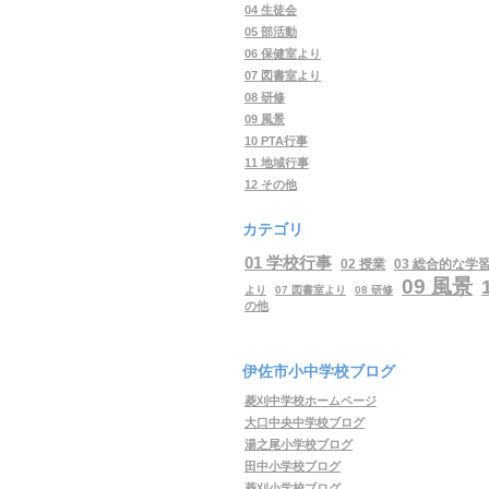
04 生徒会
05 部活動
06 保健室より
07 図書室より
08 研修
09 風景
10 PTA行事
11 地域行事
12 その他
カテゴリ
01 学校行事
02 授業
03 総合的な学
09 風景
より
07 図書室より
08 研修
の他
伊佐市小中学校ブログ
菱刈中学校ホームページ
大口中央中学校ブログ
湯之尾小学校ブログ
田中小学校ブログ
菱刈小学校ブログ