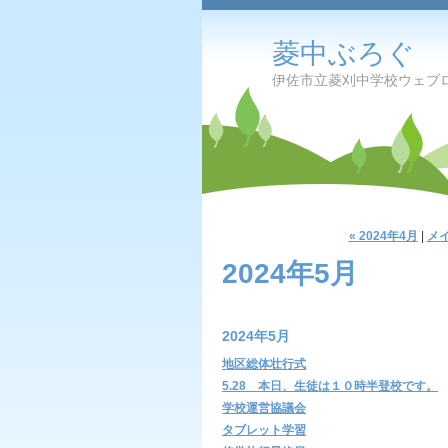
菱中ぶろぐ
伊佐市立菱刈中学校ウェブ
« 2024年4月
|
メ
2024年5月
2024年5月
地区総体壮行式
5.28 本日、生徒は１０時半登校です。
学校運営協議会
タブレット学習