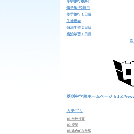
修学旅行最終日
修学旅行2日目
修学旅行１日目
生徒総会
宿泊学習２日目
宿泊学習１日目
次
菱刈中学校ホームページ http://www4.syn
カテゴリ
01 学校行事
02 授業
03 総合的な学習