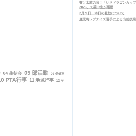
響け太鼓の音！「いさドラゴンカップ
2026」で菱中生が躍動
2月９日 本日の登校について
鹿児島レブナイズ選手による出前授業
05 部活動
04 生徒会
習
06 保健室
10 PTA行事
11 地域行事
12 そ