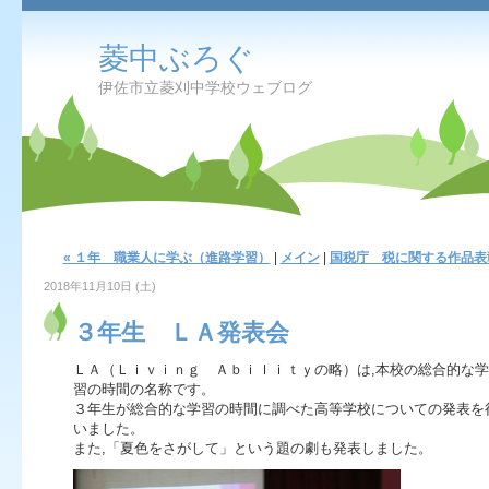
菱中ぶろぐ
伊佐市立菱刈中学校ウェブログ
« １年 職業人に学ぶ（進路学習）
|
メイン
|
国税庁 税に関する作品表彰
2018年11月10日 (土)
３年生 ＬＡ発表会
ＬＡ（Ｌｉｖｉｎｇ Ａｂｉｌｉｔｙの略）は,本校の総合的な学
習の時間の名称です。
３年生が総合的な学習の時間に調べた高等学校についての発表を
いました。
また,「夏色をさがして」という題の劇も発表しました。