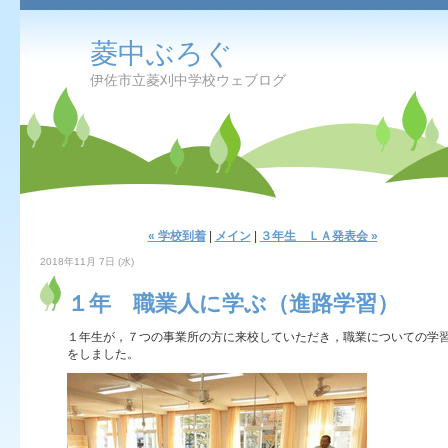
菱中ぶろぐ
伊佐市立菱刈中学校ウェブログ
« 学校到着
|
メイン
|
３年生 ＬＡ発表会 »
2018年11月 7日 (水)
１年 職業人に学ぶ（進路学習）
１年生が，７つの事業所の方に来校していただき，職業についての学
をしました。