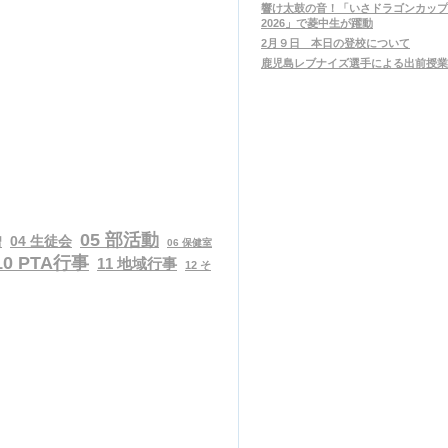
響け太鼓の音！「いさドラゴンカップ
2026」で菱中生が躍動
2月９日 本日の登校について
鹿児島レブナイズ選手による出前授業
05 部活動
04 生徒会
習
06 保健室
10 PTA行事
11 地域行事
12 そ