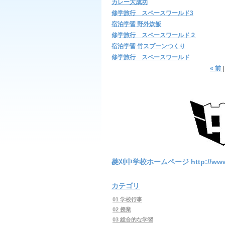
カレー大成功
修学旅行 スペースワールド3
宿泊学習 野外炊飯
修学旅行 スペースワールド２
宿泊学習 竹スプーンつくり
修学旅行 スペースワールド
«
前
|
菱刈中学校ホームページ http://www4.syn
カテゴリ
01 学校行事
02 授業
03 総合的な学習