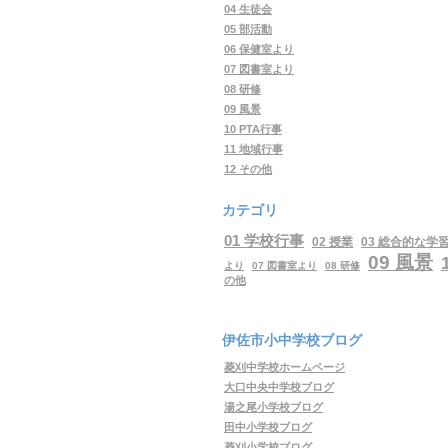
04 生徒会
05 部活動
06 保健室より
07 図書室より
08 研修
09 風景
10 PTA行事
11 地域行事
12 その他
カテゴリ
01 学校行事
02 授業
03 総合的な学
09 風景
より
07 図書室より
08 研修
の他
伊佐市小中学校ブログ
菱刈中学校ホームページ
大口中央中学校ブログ
湯之尾小学校ブログ
田中小学校ブログ
菱刈小学校ブログ