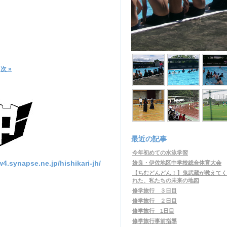
次
»
最近の記事
今年初めての水泳学習
apse.ne.jp/hishikari-jh/
姶良・伊佐地区中学校総合体育大会
【ちむどんどん！】鬼武蔵が教えてく
れた、私たちの未来の地図
修学旅行 ３日目
修学旅行 ２日目
修学旅行 1日目
修学旅行事前指導