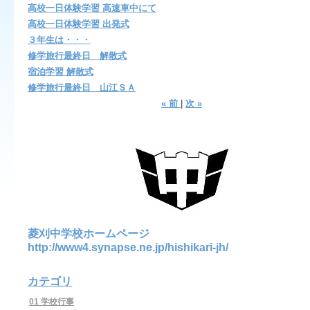
高校一日体験学習 高速車中にて
高校一日体験学習 出発式
３年生は・・・
修学旅行最終日 解散式
宿泊学習 解散式
修学旅行最終日 山江ＳＡ
«
前
|
次
»
菱刈中学校ホームページ
http://www4.synapse.ne.jp/hishikari-jh/
カテゴリ
01 学校行事