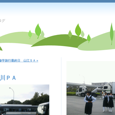
ログ
修学旅行最終日 山江ＳＡ »
川ＰＡ