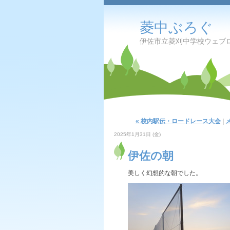
菱中ぶろぐ
伊佐市立菱刈中学校ウェブ
« 校内駅伝・ロードレース大会
|
2025年1月31日 (金)
伊佐の朝
美しく幻想的な朝でした。