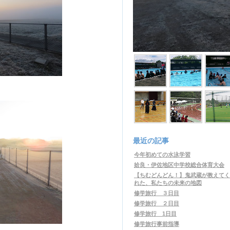
最近の記事
今年初めての水泳学習
姶良・伊佐地区中学校総合体育大会
【ちむどんどん！】鬼武蔵が教えてく
れた、私たちの未来の地図
修学旅行 ３日目
修学旅行 ２日目
修学旅行 1日目
修学旅行事前指導