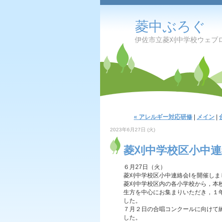
菱中ぶろぐ
伊佐市立菱刈中学校ウェブ
« アレルギー対応研修
|
メイン
|
2023年6月27日 (火)
菱刈中学校区小中連
６月27日（火）
菱刈中学校区小中連絡会Ⅰを開催しま
菱刈中学校区内の各小学校から，本
生方を中心にお集まりいただき，１
した。
７月２日の合唱コンクールに向けて
した。