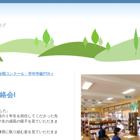
ログ
合唱コンクール・学年学級PTA »
絡会Ⅰ
した。
校の１年生を担任してくださった先
年生の成長の様子を見ていただきま
練習に取り組む姿を見ていただきま