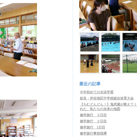
最近の記事
今年初めての水泳学習
姶良・伊佐地区中学校総合体育大会
【ちむどんどん！】鬼武蔵が教えてく
れた、私たちの未来の地図
修学旅行 ３日目
修学旅行 ２日目
修学旅行 1日目
修学旅行事前指導