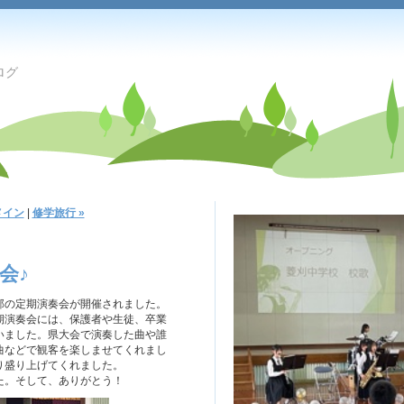
ログ
メイン
|
修学旅行 »
会♪
の定期演奏会が開催されました。
期演奏会には、保護者や生徒、卒業
いました。県大会で演奏した曲や誰
曲などで観客を楽しませてくれまし
り盛り上げてくれました。
た。そして、ありがとう！