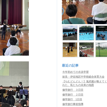
最近の記事
今年初めての水泳学習
姶良・伊佐地区中学校総合体育大会
【ちむどんどん！】鬼武蔵が教えてく
れた、私たちの未来の地図
修学旅行 ３日目
修学旅行 ２日目
修学旅行 1日目
修学旅行事前指導