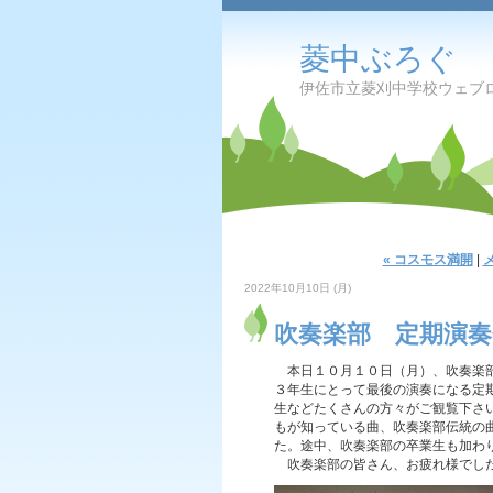
菱中ぶろぐ
伊佐市立菱刈中学校ウェブ
« コスモス満開
|
2022年10月10日 (月)
吹奏楽部 定期演奏
本日１０月１０日（月）、吹奏楽部
３年生にとって最後の演奏になる定
生などたくさんの方々がご観覧下さ
もが知っている曲、吹奏楽部伝統の
た。途中、吹奏楽部の卒業生も加わ
吹奏楽部の皆さん、お疲れ様でし