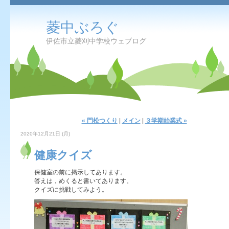
菱中ぶろぐ
伊佐市立菱刈中学校ウェブログ
« 門松つくり
|
メイン
|
３学期始業式 »
2020年12月21日 (月)
健康クイズ
保健室の前に掲示してあります。
答えは，めくると書いてあります。
クイズに挑戦してみよう。