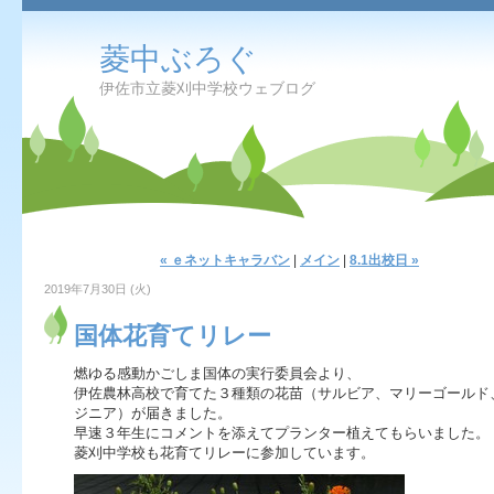
菱中ぶろぐ
伊佐市立菱刈中学校ウェブログ
« ｅネットキャラバン
|
メイン
|
8.1出校日 »
2019年7月30日 (火)
国体花育てリレー
燃ゆる感動かごしま国体の実行委員会より、
伊佐農林高校で育てた３種類の花苗（サルビア、マリーゴールド
ジニア）が届きました。
早速３年生にコメントを添えてプランター植えてもらいました。
菱刈中学校も花育てリレーに参加しています。