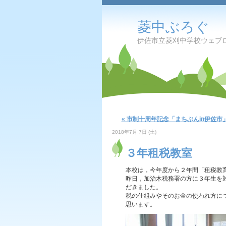
菱中ぶろぐ
伊佐市立菱刈中学校ウェブ
« 市制十周年記念「まちぶんin伊佐
2018年7月 7日 (土)
３年租税教室
本校は，今年度から２年間「租税教
昨日，加治木税務署の方に３年生を
だきました。
税の仕組みやそのお金の使われ方に
思います。