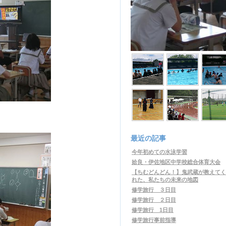
最近の記事
今年初めての水泳学習
姶良・伊佐地区中学校総合体育大会
【ちむどんどん！】鬼武蔵が教えてく
れた、私たちの未来の地図
修学旅行 ３日目
修学旅行 ２日目
修学旅行 1日目
修学旅行事前指導