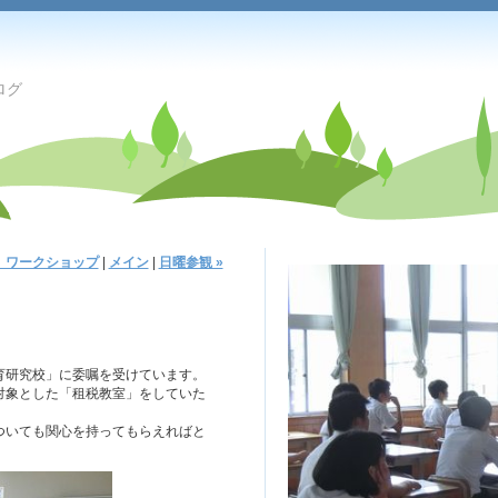
ログ
市」ワークショップ
|
メイン
|
日曜参観 »
育研究校」に委嘱を受けています。
対象とした「租税教室」をしていた
ついても関心を持ってもらえればと