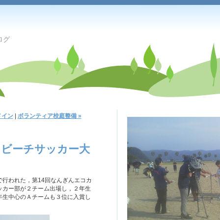
ログ
メイン
|
ボランティア校庭整備 »
Ａビーチサッカー大
行われた，第14回なんぎんエコカ
ッカー部が２チーム出場し，２年生
年生中心のＡチームも３位に入賞し