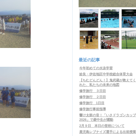
最近の記事
今年初めての水泳学習
姶良・伊佐地区中学校総合体育大会
【ちむどんどん！】鬼武蔵が教えてく
れた、私たちの未来の地図
修学旅行 ３日目
修学旅行 ２日目
修学旅行 1日目
修学旅行事前指導
響け太鼓の音！「いさドラゴンカップ
2026」で菱中生が躍動
2月９日 本日の登校について
鹿児島レブナイズ選手による出前授業