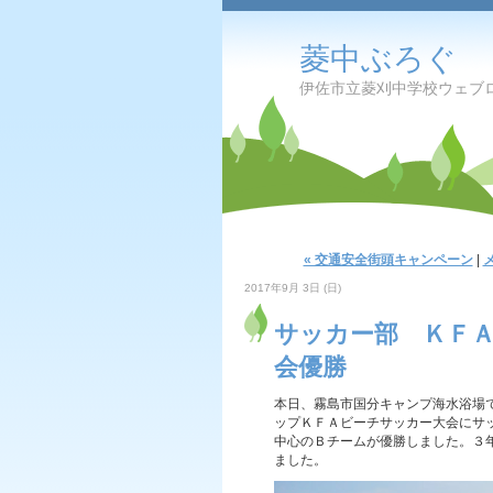
菱中ぶろぐ
伊佐市立菱刈中学校ウェブ
« 交通安全街頭キャンペーン
|
2017年9月 3日 (日)
サッカー部 ＫＦ
会優勝
本日、霧島市国分キャンプ海水浴場で
ップＫＦＡビーチサッカー大会にサ
中心のＢチームが優勝しました。３
ました。