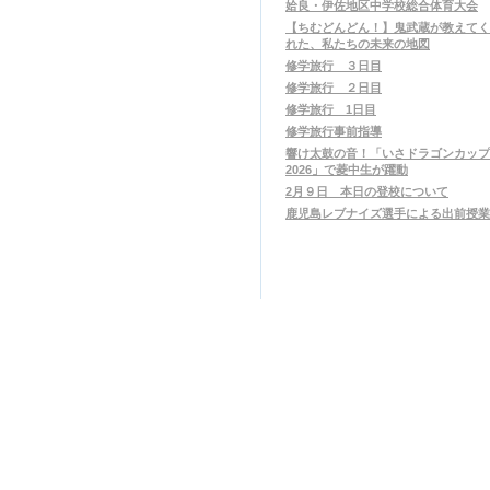
姶良・伊佐地区中学校総合体育大会
【ちむどんどん！】鬼武蔵が教えてく
れた、私たちの未来の地図
修学旅行 ３日目
修学旅行 ２日目
修学旅行 1日目
修学旅行事前指導
響け太鼓の音！「いさドラゴンカップ
2026」で菱中生が躍動
2月９日 本日の登校について
鹿児島レブナイズ選手による出前授業