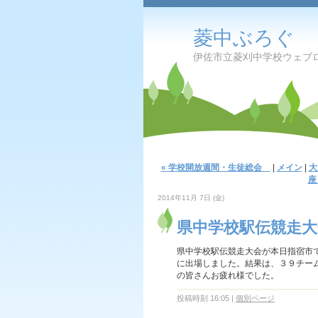
菱中ぶろぐ
伊佐市立菱刈中学校ウェブ
« 学校開放週間・生徒総会
|
メイン
|
大
座
2014年11月 7日 (金)
県中学校駅伝競走大
県中学校駅伝競走大会が本日指宿市
に出場しました。結果は、３９チー
の皆さんお疲れ様でした。
投稿時刻 16:05
|
個別ページ