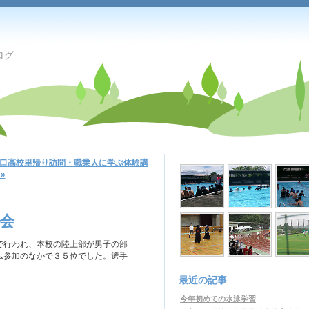
ログ
口高校里帰り訪問・職業人に学ぶ体験講
 »
会
で行われ、本校の陸上部が男子の部
ム参加のなかで３５位でした。選手
最近の記事
今年初めての水泳学習