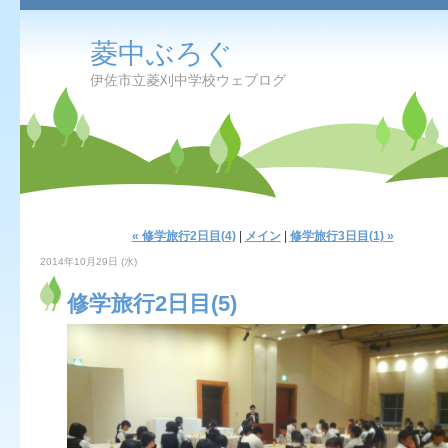
菱中ぶろぐ
伊佐市立菱刈中学校ウェブログ
« 修学旅行2日目(4)
|
メイン
|
修学旅行3日目(1) »
2014年10月29日 (水)
修学旅行2日目(5)