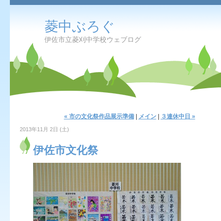
菱中ぶろぐ
伊佐市立菱刈中学校ウェブログ
« 市の文化祭作品展示準備
|
メイン
|
３連休中日 »
2013年11月 2日 (土)
伊佐市文化祭