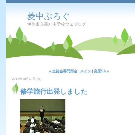
菱中ぶろぐ
伊佐市立菱刈中学校ウェブログ
« 生徒会専門部会
|
メイン
|
宮原SA »
2013年10月29日 (火)
修学旅行出発しました