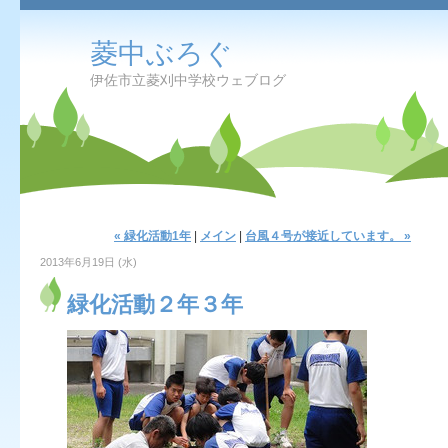
菱中ぶろぐ
伊佐市立菱刈中学校ウェブログ
« 緑化活動1年
|
メイン
|
台風４号が接近しています。 »
2013年6月19日 (水)
緑化活動２年３年