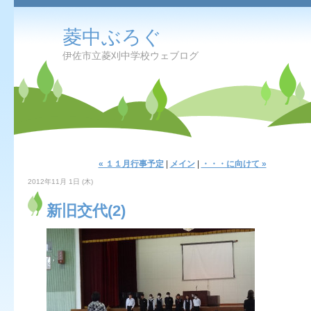
菱中ぶろぐ
伊佐市立菱刈中学校ウェブログ
« １１月行事予定
|
メイン
|
・・・に向けて »
2012年11月 1日 (木)
新旧交代(2)