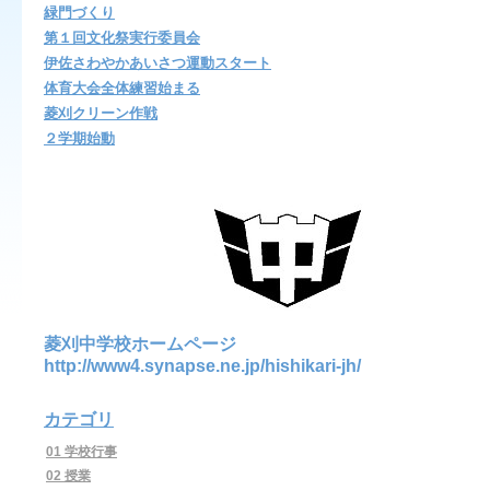
緑門づくり
第１回文化祭実行委員会
伊佐さわやかあいさつ運動スタート
体育大会全体練習始まる
菱刈クリーン作戦
２学期始動
菱刈中学校ホームページ
http://www4.synapse.ne.jp/hishikari-jh/
カテゴリ
01 学校行事
02 授業