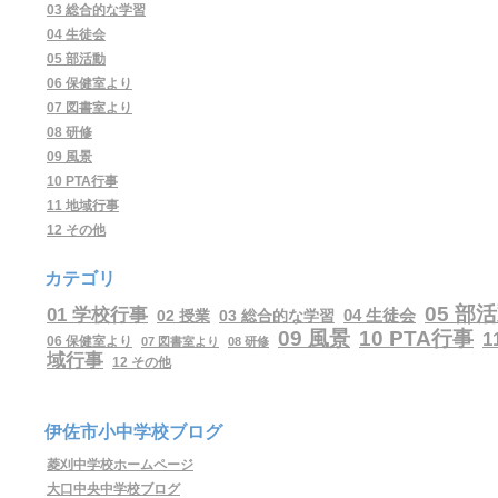
03 総合的な学習
04 生徒会
05 部活動
06 保健室より
07 図書室より
08 研修
09 風景
10 PTA行事
11 地域行事
12 その他
カテゴリ
05 部
01 学校行事
04 生徒会
02 授業
03 総合的な学習
09 風景
10 PTA行事
1
06 保健室より
07 図書室より
08 研修
域行事
12 その他
伊佐市小中学校ブログ
菱刈中学校ホームページ
大口中央中学校ブログ