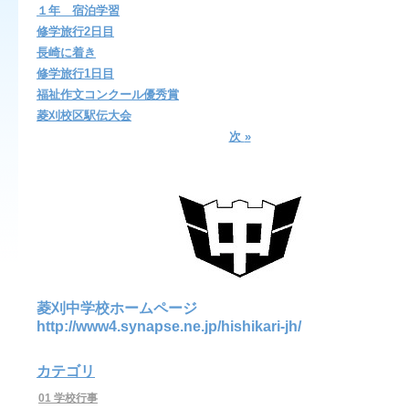
１年 宿泊学習
修学旅行2日目
長崎に着き
修学旅行1日目
福祉作文コンクール優秀賞
菱刈校区駅伝大会
次
»
菱刈中学校ホームページ
http://www4.synapse.ne.jp/hishikari-jh/
カテゴリ
01 学校行事