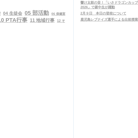
響け太鼓の音！「いさドラゴンカップ
2026」で菱中生が躍動
05 部活動
04 生徒会
習
2月９日 本日の登校について
06 保健室
10 PTA行事
11 地域行事
鹿児島レブナイズ選手による出前授業
12 そ