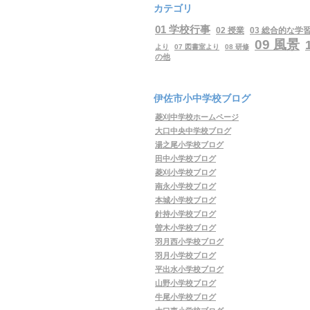
カテゴリ
01 学校行事
02 授業
03 総合的な学
09 風景
より
07 図書室より
08 研修
の他
伊佐市小中学校ブログ
菱刈中学校ホームページ
大口中央中学校ブログ
湯之尾小学校ブログ
田中小学校ブログ
菱刈小学校ブログ
南永小学校ブログ
本城小学校ブログ
針持小学校ブログ
曽木小学校ブログ
羽月西小学校ブログ
羽月小学校ブログ
平出水小学校ブログ
山野小学校ブログ
牛尾小学校ブログ