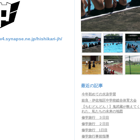
apse.ne.jp/hishikari-jh/
最近の記事
今年初めての水泳学習
姶良・伊佐地区中学校総合体育大会
【ちむどんどん！】鬼武蔵が教えてく
れた、私たちの未来の地図
修学旅行 ３日目
修学旅行 ２日目
修学旅行 1日目
修学旅行事前指導