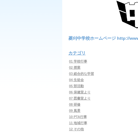
菱刈中学校ホームページ http://www4.syn
カテゴリ
01 学校行事
02 授業
03 総合的な学習
04 生徒会
05 部活動
06 保健室より
07 図書室より
08 研修
09 風景
10 PTA行事
11 地域行事
12 その他