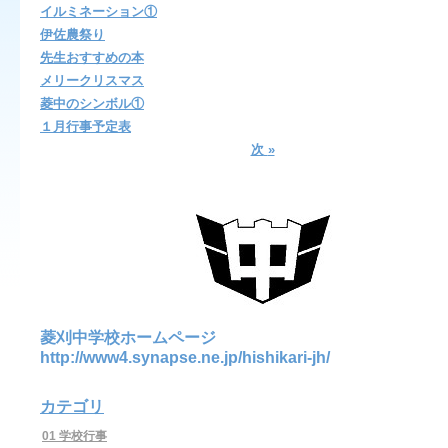
イルミネーション①
伊佐農祭り
先生おすすめの本
メリークリスマス
菱中のシンボル①
１月行事予定表
次
»
菱刈中学校ホームページ
http://www4.synapse.ne.jp/hishikari-jh/
カテゴリ
01 学校行事